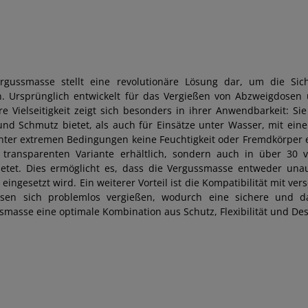
ergussmasse stellt eine revolutionäre Lösung dar, um die Sich
n. Ursprünglich entwickelt für das Vergießen von Abzweigdosen u
hre Vielseitigkeit zeigt sich besonders in ihrer Anwendbarkeit: S
und Schmutz bietet, als auch für Einsätze unter Wasser, mit ein
nter extremen Bedingungen keine Feuchtigkeit oder Fremdkörper e
, transparenten Variante erhältlich, sondern auch in über 30 v
etet. Dies ermöglicht es, dass die Vergussmasse entweder unauff
n eingesetzt wird. Ein weiterer Vorteil ist die Kompatibilität m
sen sich problemlos vergießen, wodurch eine sichere und dau
smasse eine optimale Kombination aus Schutz, Flexibilität und Desi