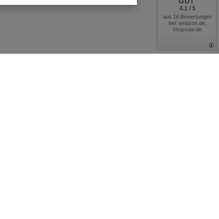
GUT
4.1 / 5
aus 16 Bewertungen
bei: amazon.de,
shopvote.de
tionen
Rechtliche Angaben
Versandkosten nach Länderzonen
xidharz
Versand- und Zahlungsbedingungen
rgung
Allgemeine Geschäftsbedingungen
Datenschutzerklärung