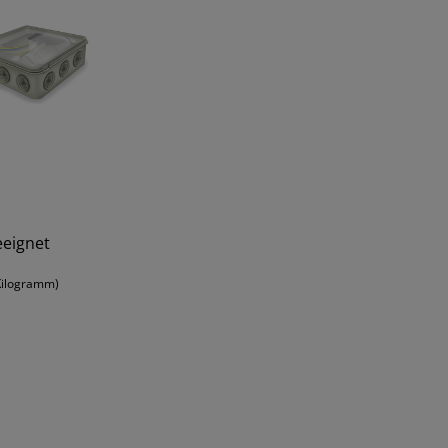
eeignet
 Kilogramm)