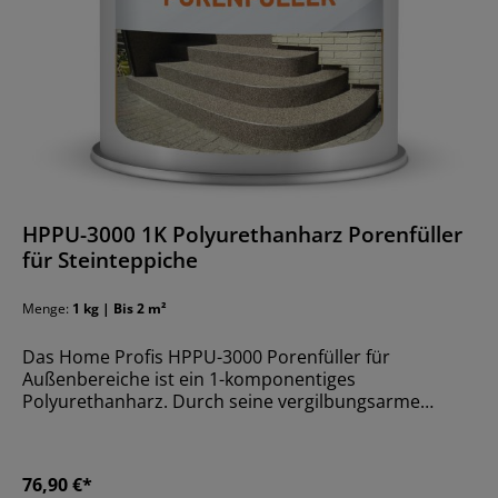
Monate Lagergarantie in dunklen, trockenen Räumen
Lieferumfang Stammkomponente Härterkomponente
HPPU-3000 1K Polyurethanharz Porenfüller
für Steinteppiche
Menge:
1 kg | Bis 2 m²
Das Home Profis HPPU-3000 Porenfüller für
Außenbereiche ist ein 1-komponentiges
Polyurethanharz. Durch seine vergilbungsarme
Eigenschaft, ist es besonders für die Verarbeitung in
diversen Außenobjekten geeignet. Bei einer
Teilverfüllung reicht 1kg des Materials aus, um eine
76,90 €*
Fläche von ca. 2 Quadratmeter zu verarbeiten.