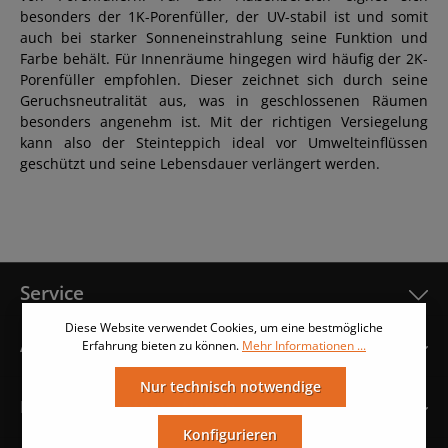
besonders der 1K-Porenfüller, der UV-stabil ist und somit
auch bei starker Sonneneinstrahlung seine Funktion und
Farbe behält. Für Innenräume hingegen wird häufig der 2K-
Porenfüller empfohlen. Dieser zeichnet sich durch seine
Geruchsneutralität aus, was in geschlossenen Räumen
besonders angenehm ist. Mit der richtigen Versiegelung
kann also der Steinteppich ideal vor Umwelteinflüssen
geschützt und seine Lebensdauer verlängert werden.
Service
Diese Website verwendet Cookies, um eine bestmögliche
Anleitungen
Erfahrung bieten zu können.
Mehr Informationen ...
Nur technisch notwendige
Hinweise & Informationen
Konfigurieren