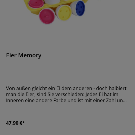
Eier Memory
Von außen gleicht ein Ei dem anderen - doch halbiert
man die Eier, sind Sie verschieden: Jedes Ei hat im
Inneren eine andere Farbe und ist mit einer Zahl und
gleich vielen Stiften und Löchern versehen. Inhalt: 12
Eier und eine Eierschachtel.Größe29,5 x 10,5 x 7 cm;
Ei: 4,5 x 6,5 cmMaterialKunststoffAltersempfehlungAb
47,90 €*
36 Monate