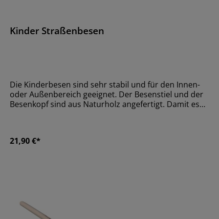
Kinder Straßenbesen
Die Kinderbesen sind sehr stabil und für den Innen-
oder Außenbereich geeignet. Der Besenstiel und der
Besenkopf sind aus Naturholz angefertigt. Damit es
nicht splittert, ist das Holz lackiert.Größe90 cm:
Bürstenkopf 24 cm
breitMaterialHolzAltersempfehlungAb 36 Monate
21,90 €*