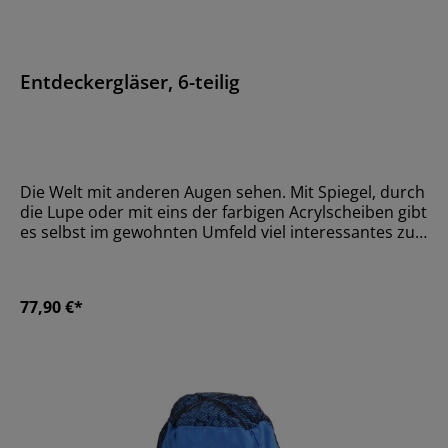
Entdeckergläser, 6-teilig
Die Welt mit anderen Augen sehen. Mit Spiegel, durch
die Lupe oder mit eins der farbigen Acrylscheiben gibt
es selbst im gewohnten Umfeld viel interessantes zu
entdecken. Die transparenten Acryl-Elemente können
für Farbmisch-Experimente und auf einem
Leuchttisch verwendet werden. Dank der seitlichen
77,90 €*
Griffe können die Gläser sicher gehalten werden.
Inhalt: 1 rot, 1 blau, 1 gelb, 1 Vergrößerungslinse (3-
fach) 1 zweiseitiger Spiegel (konkav/ konvex), 1
Planspiegel,GrößeØ 4 x 1 cmMaterialHolz,
AcrylglasAltersempfehlungAb 36 Monate