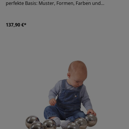
perfekte Basis: Muster, Formen, Farben und
Transparenz können untersucht werden.Größe48 x
35 x 1 cm; Gewicht: 2,25 kgMaterialMetall,
AcrylAltersempfehlungAb 36 Monate
137,90 €*