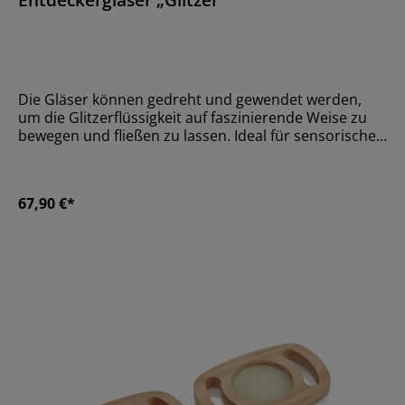
Die Gläser können gedreht und gewendet werden,
um die Glitzerflüssigkeit auf faszinierende Weise zu
bewegen und fließen zu lassen. Ideal für sensorische
Entdeckungen und zur Erweiterung des
beschreibenden Wortschatzes. Inhalt: gold, lila,
silber.Größe18,5 x 12 x 2 cmMaterialHolz,
67,90 €*
AcrylglasAltersempfehlungAb 36 Monate