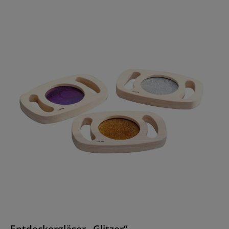
Entdeckergläser „Glitzer“