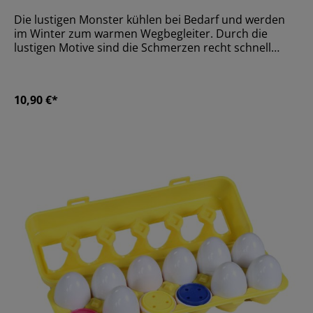
Die lustigen Monster kühlen bei Bedarf und werden
im Winter zum warmen Wegbegleiter. Durch die
lustigen Motive sind die Schmerzen recht schnell
vergessen. Durch die weichen Perlen haben die
Monster eine angenehme Haptik. 4 Farben, gemischt
verpackt.Größe9,5 x 12 x 1,5
10,90 €*
cmMaterialKunststoffAltersempfehlungAb 36 Monate