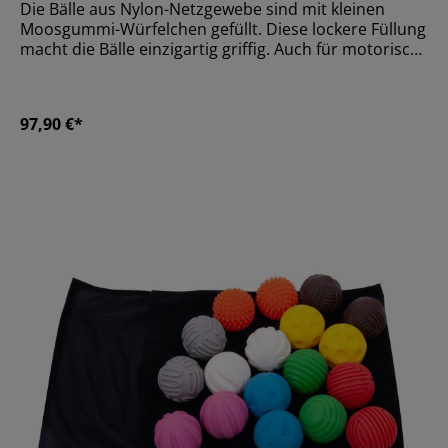
Die Bälle aus Nylon-Netzgewebe sind mit kleinen
Moosgummi-Würfelchen gefüllt. Diese lockere Füllung
macht die Bälle einzigartig griffig. Auch für motorisch
weniger begabte Schüler super einfach zu fangen. Es
besteht absolut keine Verletzungsgefahr.GrößeØ 20
cmMaterialNylon, MoosgummiAltersempfehlungAb
97,90 €*
24 Monate