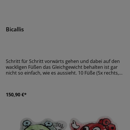
Bicallis
Schritt für Schritt vorwärts gehen und dabei auf den
wackligen Füßen das Gleichgewicht behalten ist gar
nicht so einfach, wie es aussieht. 10 Füße (5x rechts,
5x links) mit unterschiedlichen Gummikuppen.
Trainiert die Balance und Körperspannung.GrößeL x
H: 23,7 x 2,6
150,90 €*
cmMaterialKunststoffAltersempfehlungAb 24 Monate