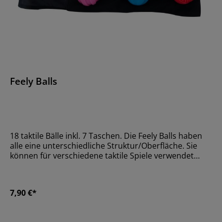
Feely Balls
18 taktile Bälle inkl. 7 Taschen. Die Feely Balls haben
alle eine unterschiedliche Struktur/Oberfläche. Sie
können für verschiedene taktile Spiele verwendet
werden.GrößeØ 55 mm (Ball); 34 x 30 cm
(Tasche)Materialweicher Kunststoff; Tasche:
KunstfaserAltersempfehlungAb 12 Monate
7,90 €*