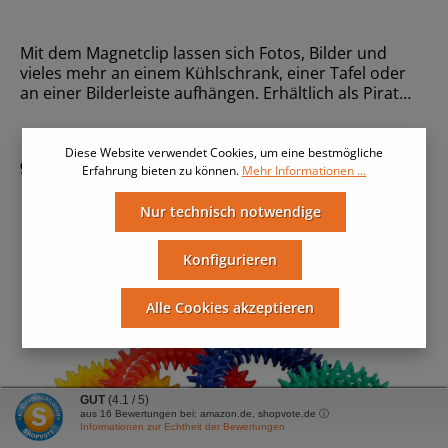
Mit dem Magnetclip lassen sich Fotos, Bilder und
vieles mehr an einem Kühlschrank, einer Tafel oder
an einer Bilderleiste aufhängen. Erhältlich als Pirat
oder Meerjungfrau. Wird gemischt geliefert.Größe9 x
8,5 cmMaterialHolz, MagnetAltersempfehlungAb 36
Monate
Diese Website verwendet Cookies, um eine bestmögliche
9,90 €*
Erfahrung bieten zu können.
Mehr Informationen ...
Nur technisch notwendige
Konfigurieren
Alle Cookies akzeptieren
GUT
(4.1 / 5)
aus
16
Bewertungen bei: amazon.de, shopvote.de ⓘ
Informationen zur Echtheit der Bewertungen