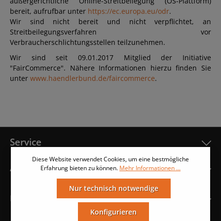
außergerichtliche Online-Streitbeilegung (OS-Plattform)
bereit, aufrufbar unter
https://ec.europa.eu/odr
.
Wir sind nicht bereit und nicht verpflichtet, an
Streitbeilegungsverfahren vor
Verbraucherschlichtungsstellen teilzunehmen.
Wir sind seit 09.01.2017 Mitglied der Initiative
"FairCommerce". Nähere Informationen hierzu finden Sie
unter
www.haendlerbund.de/faircommerce
.
Service
Diese Website verwendet Cookies, um eine bestmögliche
Anleitungen
Erfahrung bieten zu können.
Mehr Informationen ...
Nur technisch notwendige
Hinweise & Informationen
Konfigurieren