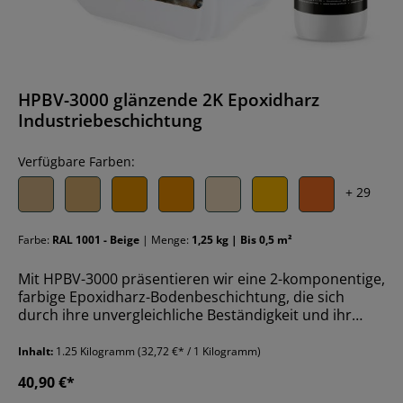
HPBV-3000 glänzende 2K Epoxidharz
Industriebeschichtung
Verfügbare Farben:
+ 29
Farbe:
RAL 1001 - Beige
| Menge:
1,25 kg | Bis 0,5 m²
Mit HPBV-3000 präsentieren wir eine 2-komponentige,
farbige Epoxidharz-Bodenbeschichtung, die sich
durch ihre unvergleichliche Beständigkeit und ihr
edles, seidenglänzendes Finish auszeichnet. Speziell
entwickelt, um den Anforderungen von hoch
Inhalt:
1.25 Kilogramm
(32,72 €* / 1 Kilogramm)
beanspruchten Innenräumen gerecht zu werden,
40,90 €*
vereint dieses Produkt Ästhetik und Funktionalität in