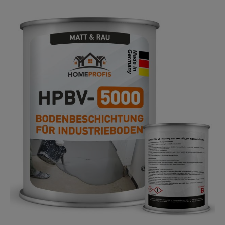
Perfektion. Anwendungsgebiete Dank ihres robusten
Charakters und des speziellen Vergussverfahrens
eignet sich die HPBV-3000 Bodenbeschichtung
besonders für Bereiche, die hohe Anforderungen an
den Boden stellen. Ob in Industriehallen, in denen
hohe Punktbelastungen auftreten, oder in
Showrooms, in denen das Erscheinungsbild eine
entscheidende Rolle spielt – HPBV-3000 hält extremen
Belastungen von bis zu 3 Tonnen pro Kubik-
Zentimeter stand und sieht dabei noch gut aus. Dies
macht sie zur idealen Lösung für Orte, die sowohl
Haltbarkeit als auch Design verlangen. Kompatibilität
Die Einbindung von HPBV-3000 in die bewährte "Glanz
& Glatt"-Produktserie verspricht eine harmonische
Abstimmung mit allen dazugehörigen Produkten.
Dies ermöglicht es Anwendern, mit Sicherheit und
Vertrauen zu renovieren und zu gestalten. Die
problemlose Verwendung mit anderen Produkten aus
der "Glanz & Glatt"-Serie bietet nicht nur Flexibilität in
der Anwendung, sondern gewährleistet auch ein stets
gleichbleibend hohes Ergebnis in puncto Finish und
Beständigkeit.