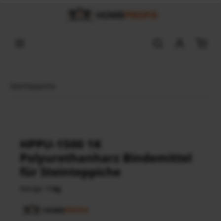
Steinteppiche
HPPU-1500 1K
Polyurethanharz Bindemittel
für Steinteppiche
Menge:
1 kg