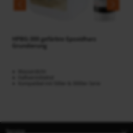
HPBG-300 gefärbte Epoxidharz
Grundierung
Wasserdicht
Haftvermittelnd
Kompatibel mit 500er & 3000er Serie
Service