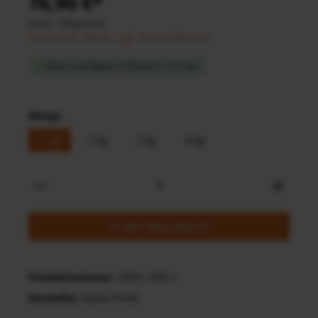
76,90 €*
Inhalt:
1 Kilogramm
Preise inkl. MwSt. zzgl. Versandkosten
Sofort verfügbar, Lieferzeit: 1-3 Tage
Menge
1 kg
2 kg
3 kg
4 kg
In den Warenkorb
Produktnummer:
HPPU-1500-1
Hersteller:
Home Profis