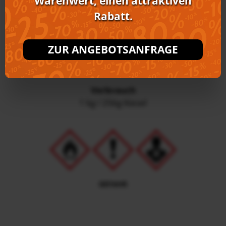
Warenwert, einen attraktiven
Ihnen, je nach Warenwert, einen attraktiven Rabatt.
Rabatt.
ANGEBOT ANFORDERN
ZUR ANGEBOTSANFRAGE
Verbrauch
1 kg / 25kg Kiesel
GEFAHR